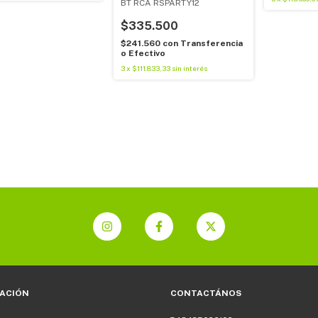
BT RCA RSPARTY12
$335.500
$241.560
con
Transferencia
o Efectivo
3
x
$111.833,33
sin interés
ACIÓN
CONTACTÁNOS