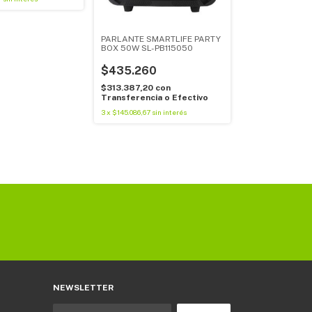
PARLANTE SMARTLIFE PARTY
BOX 50W SL-PB115050
$435.260
$313.387,20
con
Transferencia o Efectivo
3
x
$145.086,67
sin interés
NEWSLETTER