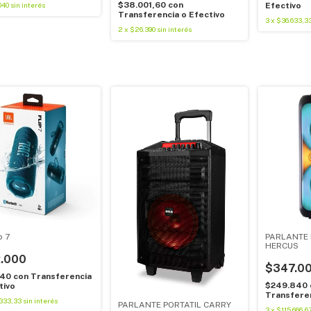
$38.001,60
con
Efectivo
040
sin interés
Transferencia o Efectivo
3
x
$36.633,3
2
x
$26.390
sin interés
p 7
PARLANTE 
HERCUS
.000
$347.0
840
con
Transferencia
$249.840
tivo
Transferen
.333,33
sin interés
PARLANTE PORTATIL CARRY
3
x
$115.666,6