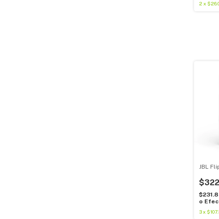
2
x
$26.
JBL Fli
$322
$231.
o Efec
3
x
$107