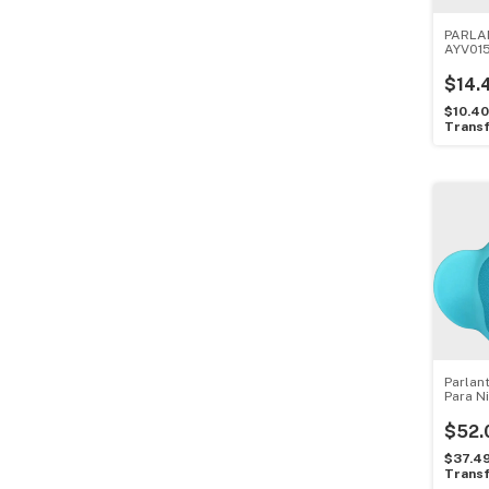
PARLA
AYV015
$14.
$10.4
Transf
Parlan
Para N
Xts-611
$52.
$37.4
Transf