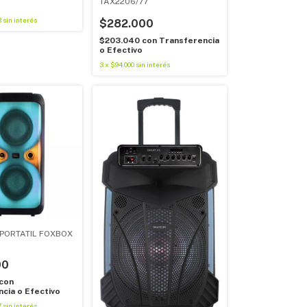
TAX2206/77
3
sin interés
$282.000
$203.040
con
Transferencia
o Efectivo
3
x
$94.000
sin interés
PORTATIL FOXBOX
00
con
cia o Efectivo
7
sin interés