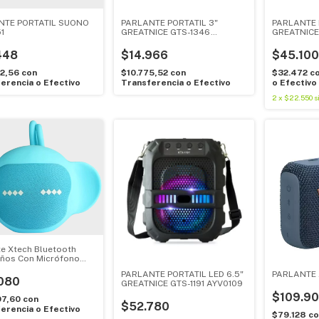
NTE PORTATIL SUONO
PARLANTE PORTATIL 3"
PARLANTE 
1
GREATNICE GTS-1346
GREATNICE
AYV0203
448
$14.966
$45.100
02,56
con
$10.775,52
con
$32.472
c
erencia o Efectivo
Transferencia o Efectivo
o Efectivo
2
x
$22.550
s
te Xtech Bluetooth
iños Con Micrófono
PARLANTE PORTATIL LED 6.5"
PARLANTE 
080
GREATNICE GTS-1191 AYV0109
$109.9
97,60
con
$52.780
erencia o Efectivo
$79.128
co