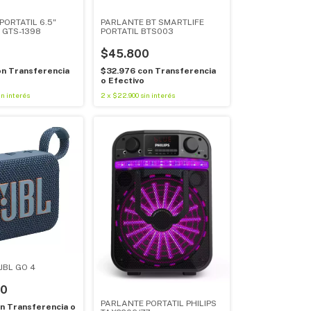
PORTATIL 6.5"
PARLANTE BT SMARTLIFE
 GTS-1398
PORTATIL BTS003
$45.800
on
Transferencia
$32.976
con
Transferencia
o Efectivo
in interés
2
x
$22.900
sin interés
JBL GO 4
00
PARLANTE PORTATIL PHILIPS
n
Transferencia o