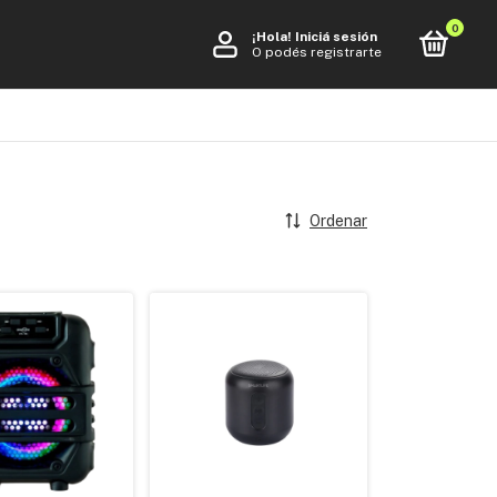
0
¡Hola!
Iniciá sesión
O podés registrarte
Ordenar