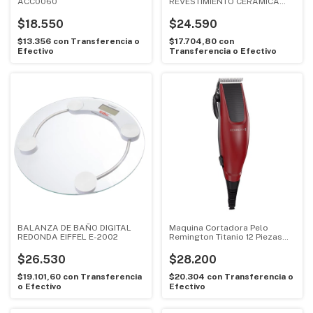
ACC0060
REVESTIMIENTO CERAMICA
SUONO ACC0061
$18.550
$24.590
$13.356
con
Transferencia o
$17.704,80
con
Efectivo
Transferencia o Efectivo
BALANZA DE BAÑO DIGITAL
Maquina Cortadora Pelo
REDONDA EIFFEL E-2002
Remington Titanio 12 Piezas
HC1095
$26.530
$28.200
$19.101,60
con
Transferencia
$20.304
con
Transferencia o
o Efectivo
Efectivo