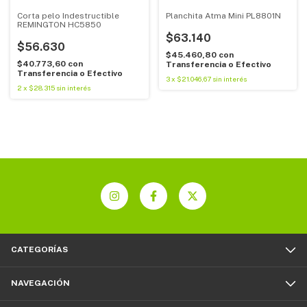
Corta pelo Indestructible
Planchita Atma Mini PL8801N
REMINGTON HC5850
$63.140
$56.630
$45.460,80
con
$40.773,60
con
Transferencia o Efectivo
Transferencia o Efectivo
3
x
$21.046,67
sin interés
2
x
$28.315
sin interés
CATEGORÍAS
NAVEGACIÓN