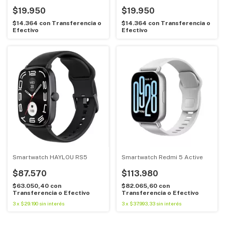
$19.950
$19.950
$14.364
con
Transferencia o
$14.364
con
Transferencia o
Efectivo
Efectivo
Smartwatch HAYLOU RS5
Smartwatch Redmi 5 Active
$87.570
$113.980
$63.050,40
con
$82.065,60
con
Transferencia o Efectivo
Transferencia o Efectivo
3
x
$29.190
sin interés
3
x
$37.993,33
sin interés