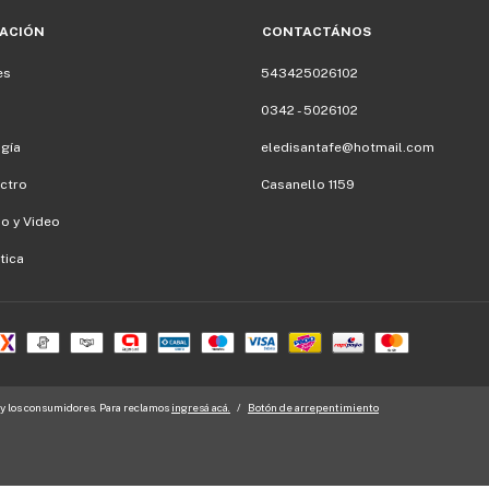
ACIÓN
CONTACTÁNOS
es
543425026102
0342 - 5026102
gía
eledisantafe@hotmail.com
ectro
Casanello 1159
io y Video
tica
y los consumidores. Para reclamos
ingresá acá.
/
Botón de arrepentimiento