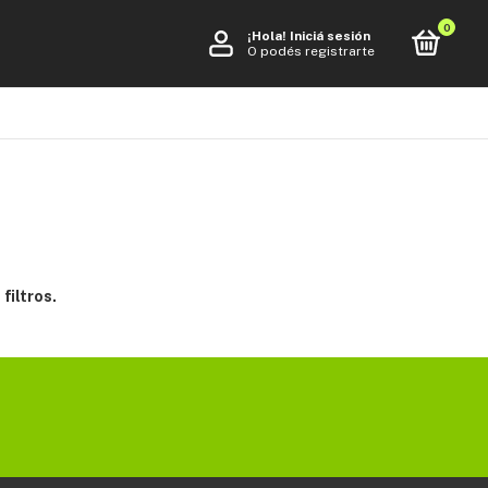
0
¡Hola!
Iniciá sesión
O podés registrarte
filtros.