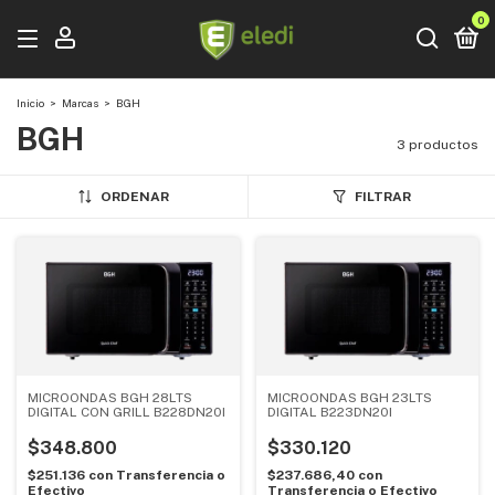
0
Inicio
>
Marcas
>
BGH
BGH
3 productos
ORDENAR
FILTRAR
MICROONDAS BGH 28LTS
MICROONDAS BGH 23LTS
DIGITAL CON GRILL B228DN20I
DIGITAL B223DN20I
$348.800
$330.120
$251.136
con
Transferencia o
$237.686,40
con
Efectivo
Transferencia o Efectivo