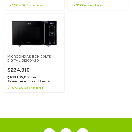
3
x
$116.266,67
sin interés
3
x
$110.040
sin interés
MICROONDAS BGH 20LTS
DIGITAL B120DN20
$234.910
$169.135,20
con
Transferencia o Efectivo
3
x
$78.303,33
sin interés