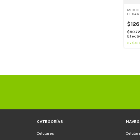
MEMOR
LEXAR
1066x 
$126
$90.7
Efecti
3
x
$42.
CATEGORÍAS
NAVEG
Celulares
Celular