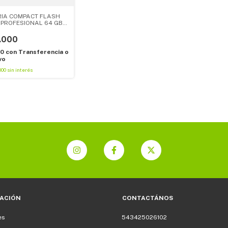
IA COMPACT FLASH
 PROFESIONAL 64 GB
160MB/S
.000
20
con
Transferencia o
vo
000
sin interés
ACIÓN
CONTACTÁNOS
es
543425026102