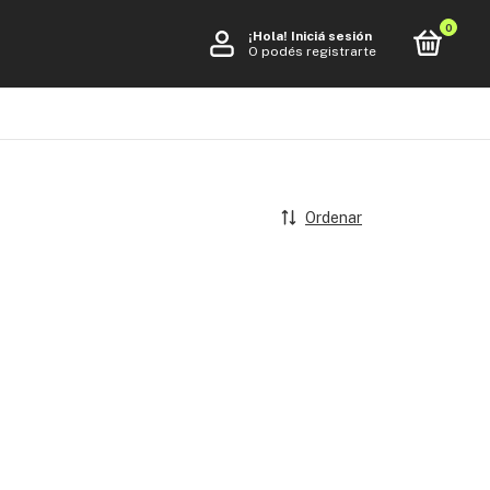
0
¡Hola!
Iniciá sesión
O podés registrarte
Ordenar