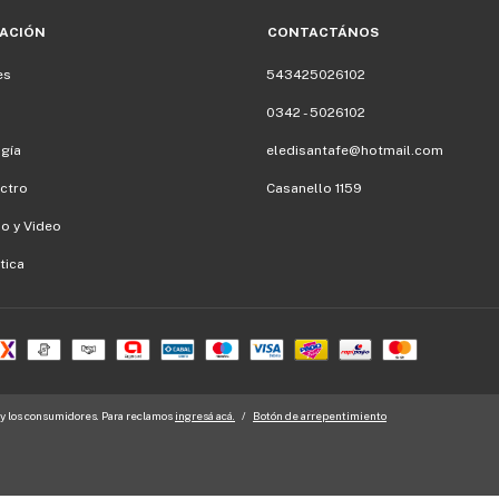
ACIÓN
CONTACTÁNOS
es
543425026102
0342 - 5026102
gía
eledisantafe@hotmail.com
ectro
Casanello 1159
io y Video
tica
y los consumidores. Para reclamos
ingresá acá.
/
Botón de arrepentimiento