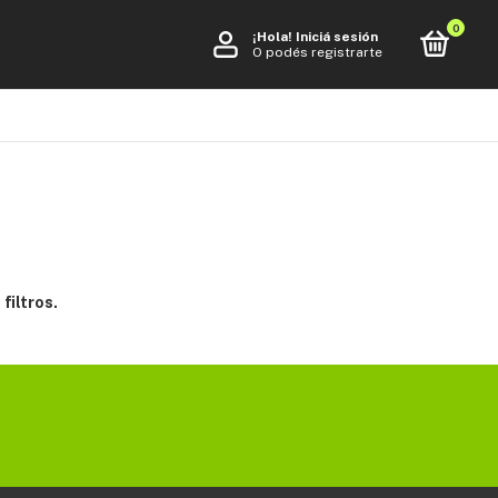
0
¡Hola!
Iniciá sesión
O podés registrarte
filtros.