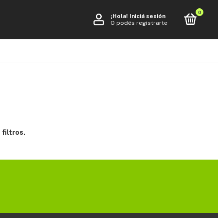
0
¡Hola!
Iniciá sesión
O podés registrarte
filtros.