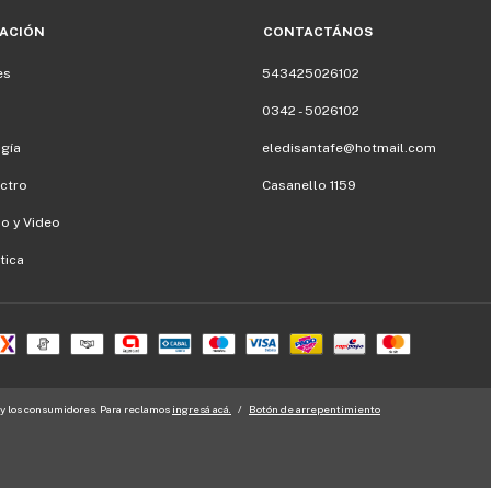
ACIÓN
CONTACTÁNOS
es
543425026102
0342 - 5026102
gía
eledisantafe@hotmail.com
ectro
Casanello 1159
io y Video
tica
y los consumidores. Para reclamos
ingresá acá.
/
Botón de arrepentimiento