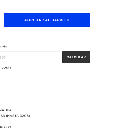
s
 CP:
CAMBIAR CP
envío
CALCULAR
o postal
MATICA
O SD (HASTA 32GB)
RROJOS