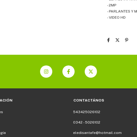
- 2MP
- PARLANTES Y
- VIDEO HD
ACIÓN
CONTACTÁNOS
es
543425026102
0342 - 5026102
gía
eledisantafe@hotmail.com