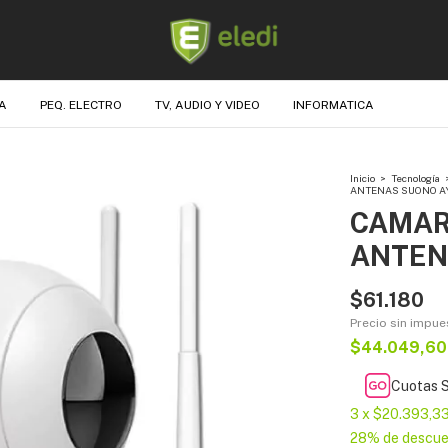
A
PEQ. ELECTRO
TV, AUDIO Y VIDEO
INFORMATICA
Inicio
>
Tecnología
ANTENAS SUONO A
CAMARA
ANTEN
$61.180
Precio sin impu
$44.049,6
Cuotas S
3
x
$20.393,3
28% de descu