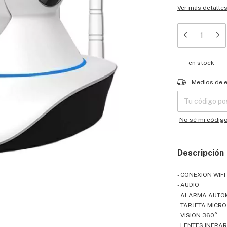
Ver más detalle
en stock
Entregas para el
Medios de 
No sé mi códig
Descripción
- CONEXION WIFI
- AUDIO
- ALARMA AUTO
- TARJETA MICR
- VISION 360°
- LENTES INFRA