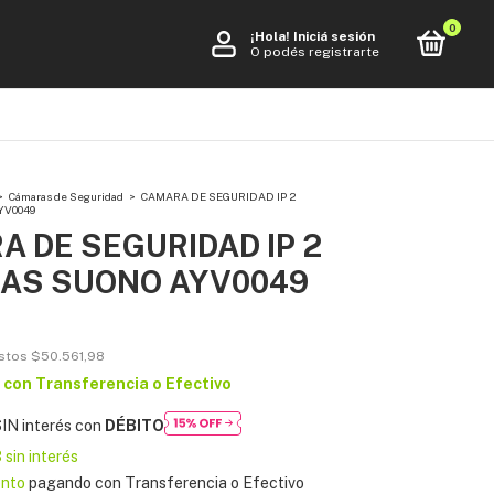
0
¡Hola!
Iniciá sesión
O podés registrarte
>
Cámaras de Seguridad
>
CAMARA DE SEGURIDAD IP 2
YV0049
 DE SEGURIDAD IP 2
AS SUONO AYV0049
estos
$50.561,98
0
con
Transferencia o Efectivo
IN interés con
DÉBITO
3
sin interés
ento
pagando con Transferencia o Efectivo