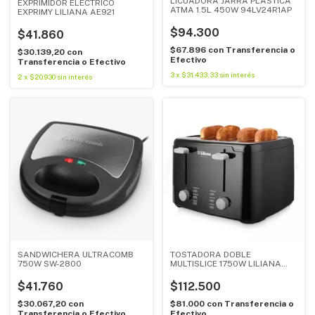
LICUADORA JARRA PLASTICA
EXPRIMIDOR ELECTRICO
ATMA 1.5L 450W 94LV24R1AP
EXPRIMY LILIANA AE921
$94.300
$41.860
$67.896
con
Transferencia o
$30.139,20
con
Efectivo
Transferencia o Efectivo
3
x
$31.433,33
sin interés
2
x
$20.930
sin interés
SANDWICHERA ULTRACOMB
TOSTADORA DOBLE
750W SW-2800
MULTISLICE 1750W LILIANA
AAT924
$41.760
$112.500
$30.067,20
con
$81.000
con
Transferencia o
Transferencia o Efectivo
Efectivo