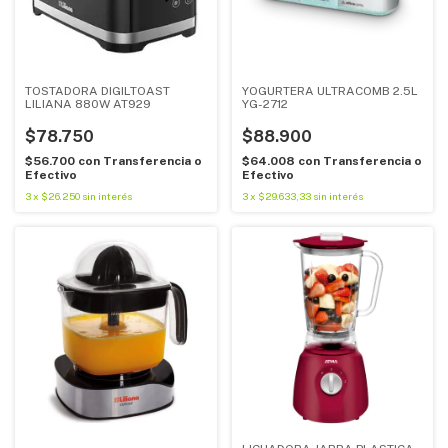
TOSTADORA DIGILTOAST
YOGURTERA ULTRACOMB 2.5L
LILIANA 880W AT929
YG-2712
$78.750
$88.900
$56.700
con
Transferencia o
$64.008
con
Transferencia o
Efectivo
Efectivo
3
x
$26.250
sin interés
3
x
$29.633,33
sin interés