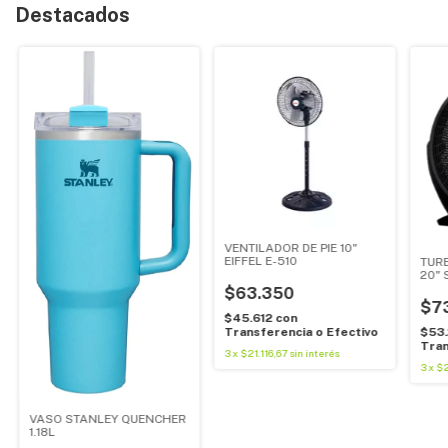
Destacados
VENTILADOR DE PIE 10"
EIFFEL E-510
TURB
20" 
$63.350
$7
$45.612
con
Transferencia o Efectivo
$53
Tran
3
x
$21.116,67
sin interés
3
x
$2
VASO STANLEY QUENCHER
1.18L