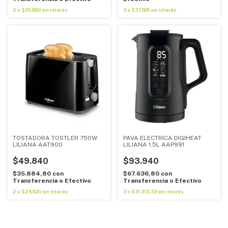
2
x
$20.880
sin interés
3
x
$37.500
sin interés
TOSTADORA TOSTLER 750W
PAVA ELECTRICA DIGIHEAT
LILIANA AAT900
LILIANA 1.5L AAP991
$49.840
$93.940
$35.884,80
con
$67.636,80
con
Transferencia o Efectivo
Transferencia o Efectivo
2
x
$24.920
sin interés
3
x
$31.313,33
sin interés